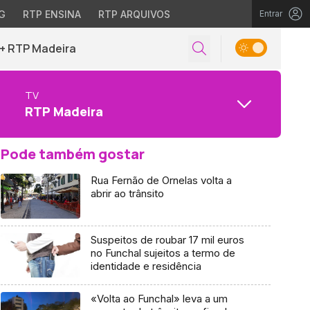
G
RTP ENSINA
RTP ARQUIVOS
Entrar
+ RTP Madeira
TV
RTP Madeira
Pode também gostar
Rua Fernão de Ornelas volta a
abrir ao trânsito
Suspeitos de roubar 17 mil euros
no Funchal sujeitos a termo de
identidade e residência
«Volta ao Funchal» leva a um