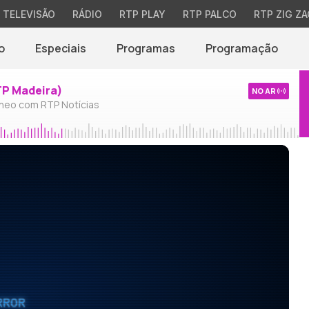
TELEVISÃO
RÁDIO
RTP PLAY
RTP PALCO
RTP ZIG ZA
o
Especiais
Programas
Programação
TP Madeira)
NO AR
neo com RTP Notícias
RROR