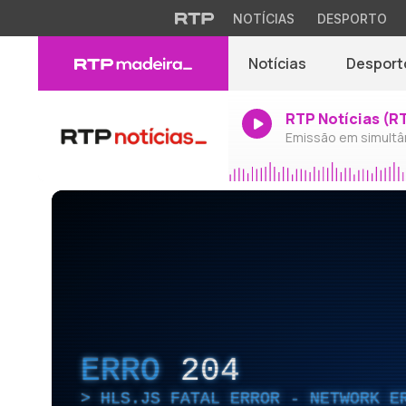
NOTÍCIAS
DESPORTO
Notícias
Desport
RTP Notícias (R
Emissão em simultâ
ERRO
204
HLS.JS FATAL ERROR - NETWORK E