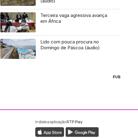
(áudio)
Terceira vaga agressiva avança
em África
Lido com pouca procura no
Domingo de Páscoa (áudio)
PUB
Instale a aplicação
RTP Play
ebook da RTP Madeira
nstagram da RTP Madeira