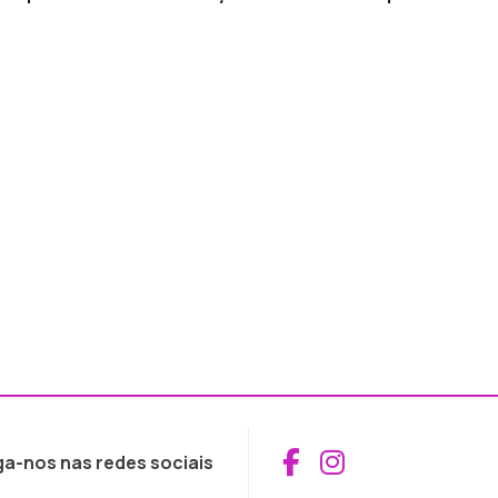
Aceder ao Fac
Aceder ao I
ga-nos nas redes sociais