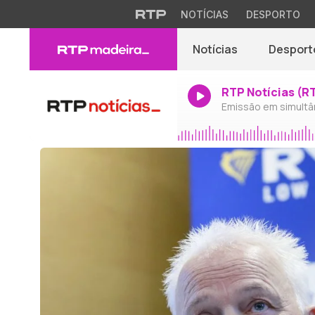
NOTÍCIAS
DESPORTO
Notícias
Desport
RTP Notícias (R
Emissão em simultâ