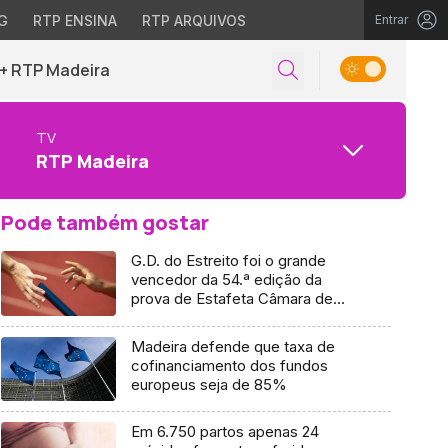
G
RTP ENSINA
RTP ARQUIVOS
Entrar
+ RTP Madeira
TV
RTP Madeira
Pode também gostar
G.D. do Estreito foi o grande
vencedor da 54.ª edição da
prova de Estafeta Câmara de
Lobos-Funchal (Áudio)
Madeira defende que taxa de
cofinanciamento dos fundos
europeus seja de 85%
Em 6.750 partos apenas 24