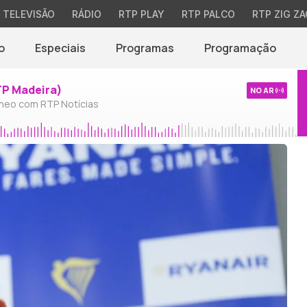
TELEVISÃO
RÁDIO
RTP PLAY
RTP PALCO
RTP ZIG ZA
o
Especiais
Programas
Programação
TP Madeira)
NO AR
neo com RTP Notícias