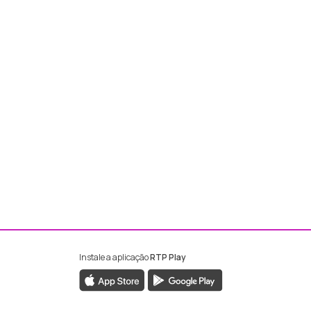
Instale a aplicação
RTP Play
ebook da RTP Madeira
nstagram da RTP Madeira