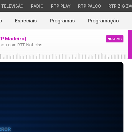
TELEVISÃO
RÁDIO
RTP PLAY
RTP PALCO
RTP ZIG ZA
o
Especiais
Programas
Programação
TP Madeira)
NO AR
neo com RTP Notícias
RROR