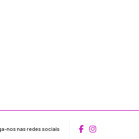
Aceder ao Fac
Aceder ao I
ga-nos nas redes sociais