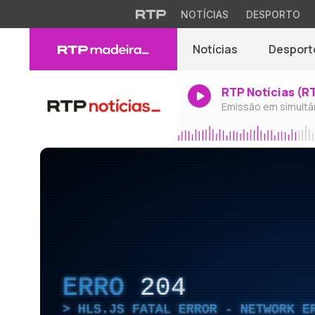
NOTÍCIAS
DESPORTO
Notícias
Desport
RTP Notícias (R
Emissão em simultâ
ERRO
204
HLS.JS FATAL ERROR - NETWORK E