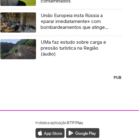
contaminados
União Europeia insta Rússia a
«parar imediatamente» com
bombardeamentos que atingem
civis
UMa faz estudo sobre carga e
pressão turística na Região
(áudio)
PUB
Instale a aplicação
RTP Play
ebook da RTP Madeira
nstagram da RTP Madeira