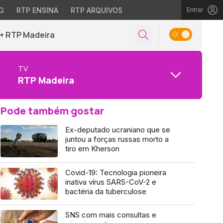
G
RTP ENSINA
RTP ARQUIVOS
Entrar
+ RTP Madeira
TV
RTP Madeira
Pode também gostar
Ex-deputado ucraniano que se
juntou a forças russas morto a
tiro em Kherson
Covid-19: Tecnologia pioneira
inativa vírus SARS-CoV-2 e
bactéria da tuberculose
SNS com mais consultas e