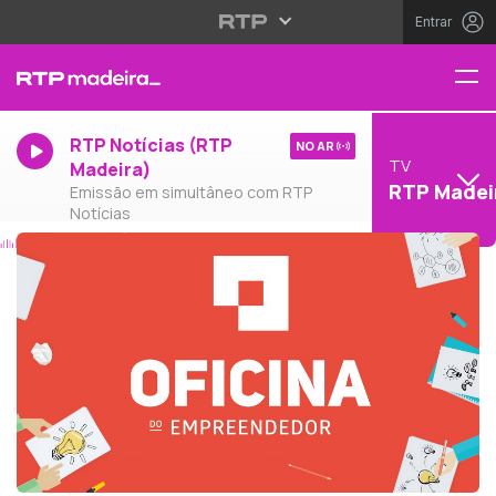
Entrar
RTP Notícias (RTP
NO AR
TV
Madeira)
RTP Madei
Emissão em simultâneo com RTP
Notícias