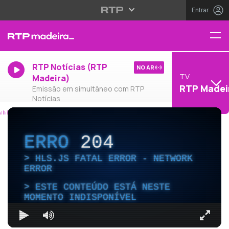
Entrar
RTP Notícias (RTP
NO AR
TV
Madeira)
RTP Madei
Emissão em simultâneo com RTP
Notícias
ERRO
204
HLS.JS FATAL ERROR - NETWORK
ERROR
ESTE CONTEÚDO ESTÁ NESTE
MOMENTO INDISPONÍVEL