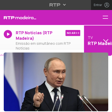
Entrar
RTP Notícias (RTP
NO AR
TV
Madeira)
RTP Madei
Emissão em simultâneo com RTP
Notícias