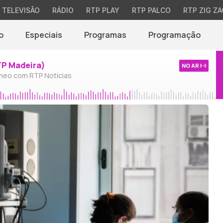
TELEVISÃO
RÁDIO
RTP PLAY
RTP PALCO
RTP ZIG ZA
o
Especiais
Programas
Programação
TP Madeira)
NO AR
neo com RTP Notícias