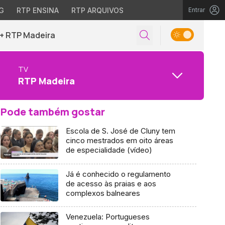
G
RTP ENSINA
RTP ARQUIVOS
Entrar
+ RTP Madeira
TV
RTP Madeira
Pode também gostar
Escola de S. José de Cluny tem
cinco mestrados em oito áreas
de especialidade (vídeo)
Já é conhecido o regulamento
de acesso às praias e aos
complexos balneares
Venezuela: Portugueses