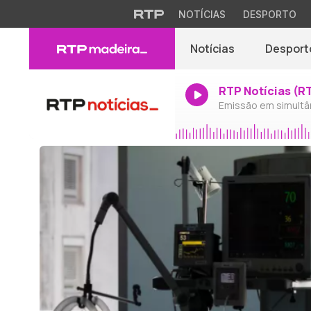
NOTÍCIAS
DESPORTO
Notícias
Desport
RTP Notícias (R
Emissão em simultâ