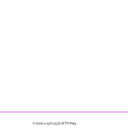
Instale a aplicação
RTP Play