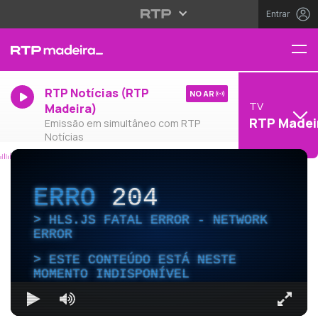
Entrar
RTP Notícias (RTP
NO AR
TV
Madeira)
RTP Madei
Emissão em simultâneo com RTP
Notícias
ERRO
204
HLS.JS FATAL ERROR - NETWORK
ERROR
ESTE CONTEÚDO ESTÁ NESTE
MOMENTO INDISPONÍVEL