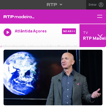
Entrar
Atlântida Açores
NO AR
TV
RTP Madei