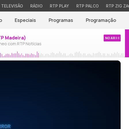
TELEVISÃO
RÁDIO
RTP PLAY
RTP PALCO
RTP ZIG ZA
o
Especiais
Programas
Programação
TP Madeira)
NO AR
neo com RTP Notícias
RROR