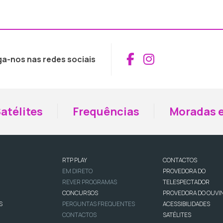
Aceder ao Fac
Aceder ao I
ga-nos nas redes sociais
atélites
Frequências
Moradas e
RTP PLAY
CONTACTOS
EM DIRETO
PROVEDORA DO
REVER PROGRAMAS
TELESPECTADOR
CONCURSOS
PROVEDORA DO OUVI
S
PERGUNTAS FREQUENTES
ACESSIBILIDADES
CONTACTOS
SATÉLITES