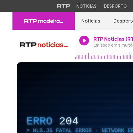
NOTÍCIAS
DESPORTO
Notícias
Desport
RTP Notícias (R
Emissão em simultâ
ERRO
204
HLS.JS FATAL ERROR - NETWORK E