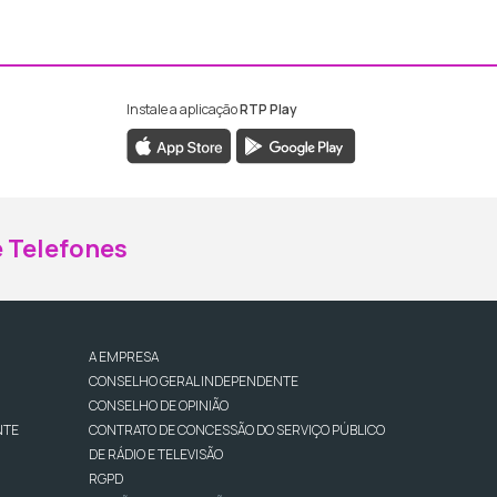
Instale a aplicação
RTP Play
ebook da RTP Madeira
nstagram da RTP Madeira
 Telefones
A EMPRESA
CONSELHO GERAL INDEPENDENTE
CONSELHO DE OPINIÃO
NTE
CONTRATO DE CONCESSÃO DO SERVIÇO PÚBLICO
DE RÁDIO E TELEVISÃO
RGPD