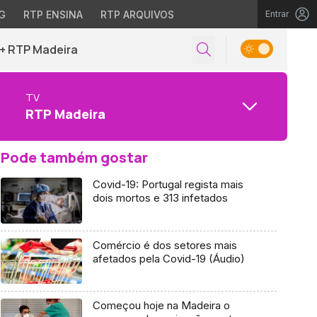
G
RTP ENSINA
RTP ARQUIVOS
Entrar
+ RTP Madeira
TV
RTP Madeira
Pode também gostar
Covid-19: Portugal regista mais
dois mortos e 313 infetados
Comércio é dos setores mais
afetados pela Covid-19 (Áudio)
Começou hoje na Madeira o