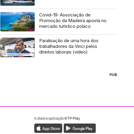
Covid-19: Associação de
Promoção da Madeira aposta no
mercado turístico polaco
Paralisação de uma hora dos
trabalhadores da Vinci pelos
direitos laborais (vídeo)
PUB
Instale a aplicação
RTP Play
ebook da RTP Madeira
nstagram da RTP Madeira