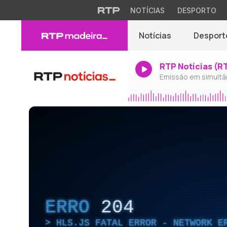
NOTÍCIAS
DESPORTO
Notícias
Desport
RTP Notícias (R
Emissão em simultâ
ERRO
204
HLS.JS FATAL ERROR - NETWORK E