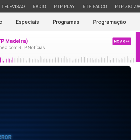
TELEVISÃO
RÁDIO
RTP PLAY
RTP PALCO
RTP ZIG ZA
o
Especiais
Programas
Programação
TP Madeira)
NO AR
neo com RTP Notícias
RROR