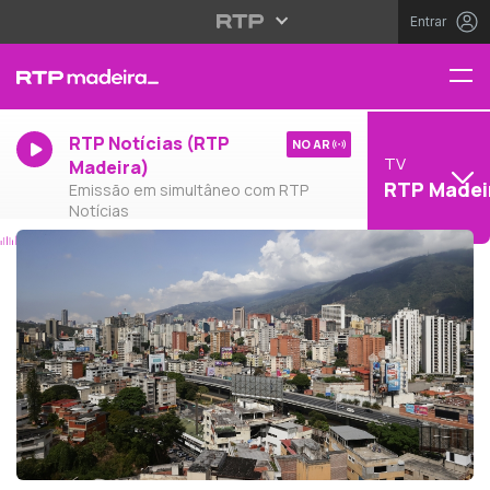
Entrar
RTP Notícias (RTP
NO AR
TV
Madeira)
RTP Madei
Emissão em simultâneo com RTP
Notícias