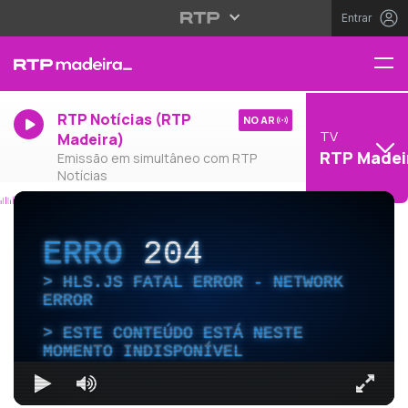
Entrar
RTP Notícias (RTP
NO AR
TV
Madeira)
RTP Madei
Emissão em simultâneo com RTP
Notícias
ERRO
204
HLS.JS FATAL ERROR - NETWORK
ERROR
ESTE CONTEÚDO ESTÁ NESTE
MOMENTO INDISPONÍVEL