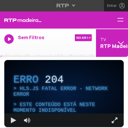
Entrar
Sem Filtros
NO AR
TV
RTP Madei
ERRO
204
HLS.JS FATAL ERROR - NETWORK
ERROR
ESTE CONTEÚDO ESTÁ NESTE
MOMENTO INDISPONÍVEL