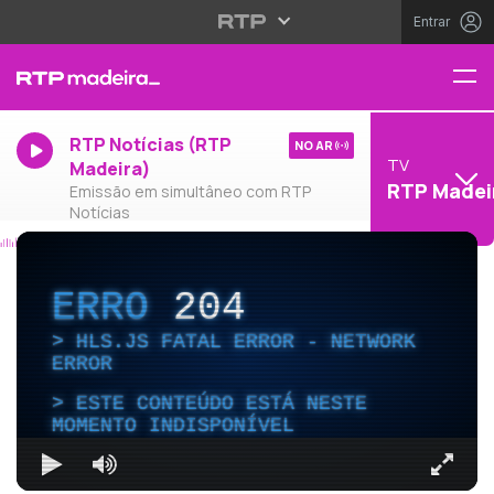
Entrar
RTP Notícias (RTP
NO AR
TV
Madeira)
RTP Madei
Emissão em simultâneo com RTP
Notícias
ERRO
204
HLS.JS FATAL ERROR - NETWORK
ERROR
ESTE CONTEÚDO ESTÁ NESTE
MOMENTO INDISPONÍVEL