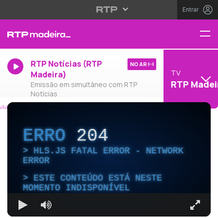
Entrar
RTP Notícias (RTP
NO AR
TV
Madeira)
RTP Madei
Emissão em simultâneo com RTP
Notícias
ERRO
204
HLS.JS FATAL ERROR - NETWORK
ERROR
ESTE CONTEÚDO ESTÁ NESTE
MOMENTO INDISPONÍVEL