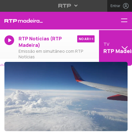
Entrar
RTP Notícias (RTP
NO AR
TV
Madeira)
RTP Madei
Emissão em simultâneo com RTP
Notícias