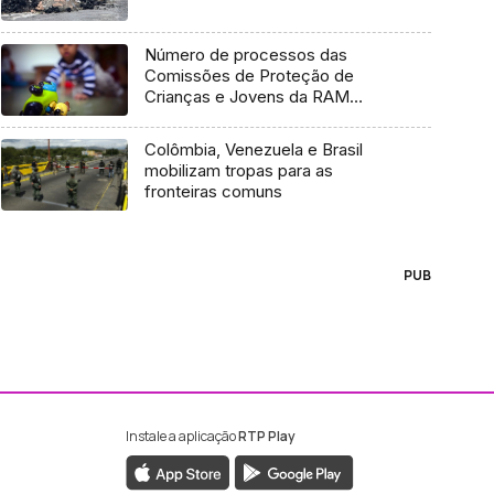
Número de processos das
Comissões de Proteção de
Crianças e Jovens da RAM
continua alto
Colômbia, Venezuela e Brasil
mobilizam tropas para as
fronteiras comuns
PUB
Instale a aplicação
RTP Play
ebook da RTP Madeira
nstagram da RTP Madeira