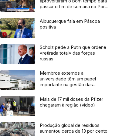
aproveitaram o bom tempo para
passar o fim de semana no Porto
Santo (vídeo)
Albuquerque fala em Páscoa
positiva
Scholz pede a Putin que ordene
«retirada total» das forças
russas
Membros externos à
universidade têm um papel
importante na gestão das
instituições (áudio)
Mais de 17 mil doses da Pfizer
chegaram à região (vídeo)
Produção global de resíduos
aumentou cerca de 13 por cento