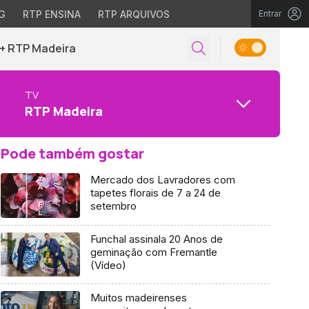
G
RTP ENSINA
RTP ARQUIVOS
Entrar
+ RTP Madeira
TV
RTP Madeira
Pode também gostar
Mercado dos Lavradores com
tapetes florais de 7 a 24 de
setembro
Funchal assinala 20 Anos de
geminação com Fremantle
(Vídeo)
Muitos madeirenses