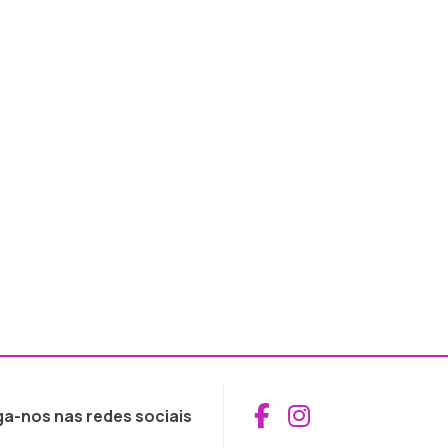
Aceder ao Fac
Aceder ao I
ga-nos nas redes sociais