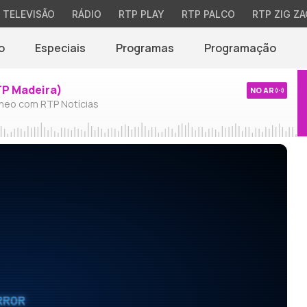
TELEVISÃO
RÁDIO
RTP PLAY
RTP PALCO
RTP ZIG ZA
o
Especiais
Programas
Programação
TP Madeira)
NO AR
neo com RTP Notícias
RROR