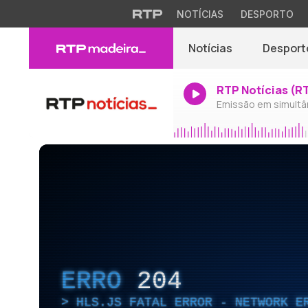
NOTÍCIAS
DESPORTO
Notícias
Desport
RTP Notícias (R
Emissão em simultâ
ERRO
204
HLS.JS FATAL ERROR - NETWORK E