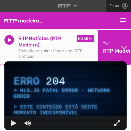
Entrar
RTP Notícias (RTP
NO AR
TV
Madeira)
RTP Madei
Emissão em simultâneo com RTP
Notícias
ERRO
204
HLS.JS FATAL ERROR - NETWORK
ERROR
ESTE CONTEÚDO ESTÁ NESTE
MOMENTO INDISPONÍVEL