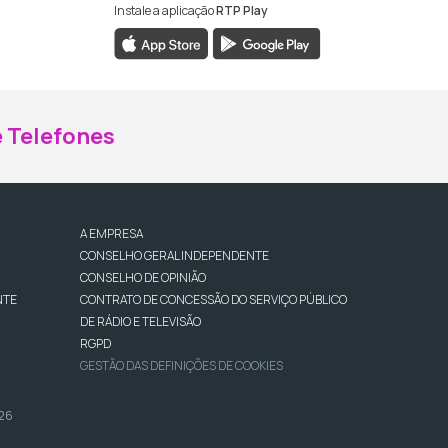
Instale a aplicação
RTP Play
ebook da RTP Madeira
nstagram da RTP Madeira
 Telefones
A EMPRESA
CONSELHO GERAL INDEPENDENTE
CONSELHO DE OPINIÃO
NTE
CONTRATO DE CONCESSÃO DO SERVIÇO PÚBLICO
DE RÁDIO E TELEVISÃO
RGPD
GESTÃO DAS DEFINIÇÕES DE COOKIES
026