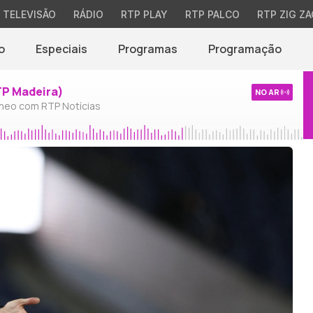
TELEVISÃO
RÁDIO
RTP PLAY
RTP PALCO
RTP ZIG ZA
o
Especiais
Programas
Programação
TP Madeira)
NO AR
neo com RTP Notícias