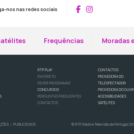
Aceder ao Fac
Aceder ao I
ga-nos nas redes sociais
atélites
Frequências
Moradas e
RTP PLAY
CONTACTOS
EM DIRETO
PROVEDORA DO
REVER PROGRAMAS
TELESPECTADOR
CONCURSOS
PROVEDORA DO OUVI
S
PERGUNTAS FREQUENTES
ACESSIBILIDADES
CONTACTOS
SATÉLITES
IÇÕES
PUBLICIDADE
© RTP, Rádio e Televisão de Portugal 2
|