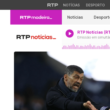
NOTÍCIAS
DESPORTO
Notícias
Desport
RTP Notícias (R
Emissão em simultâ