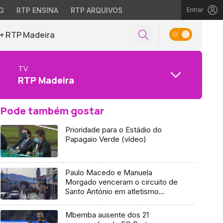
G
RTP ENSINA
RTP ARQUIVOS
Entrar
+ RTP Madeira
TV
RTP Madeira
Pode também gostar
Prioridade para o Estádio do
Papagaio Verde (vídeo)
Paulo Macedo e Manuela
Morgado venceram o circuito de
Santo António em atletismo
(vídeo)
Mbemba ausente dos 21