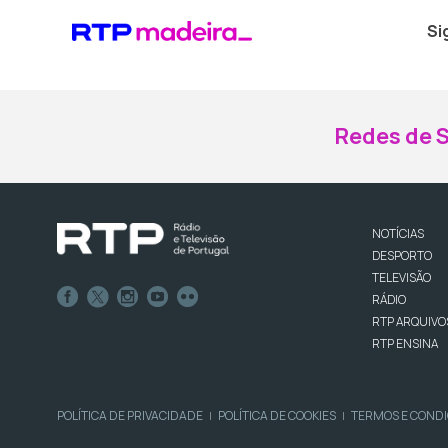
Si
Redes de S
NOTÍCIAS
DESPORTO
TELEVISÃO
RÁDIO
RTP ARQUIVO
RTP ENSINA
POLÍTICA DE PRIVACIDADE
POLÍTICA DE COOKIES
TERMOS E COND
|
|