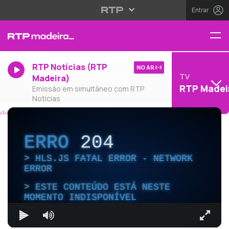
Entrar
RTP Notícias (RTP
NO AR
TV
Madeira)
RTP Madei
Emissão em simultâneo com RTP
Notícias
ERRO
204
HLS.JS FATAL ERROR - NETWORK
ERROR
ESTE CONTEÚDO ESTÁ NESTE
MOMENTO INDISPONÍVEL