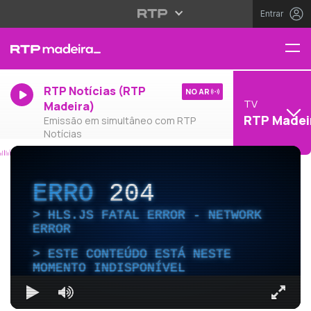
Entrar
RTP Notícias (RTP
NO AR
TV
Madeira)
RTP Madei
Emissão em simultâneo com RTP
Notícias
ERRO
204
HLS.JS FATAL ERROR - NETWORK
ERROR
ESTE CONTEÚDO ESTÁ NESTE
MOMENTO INDISPONÍVEL