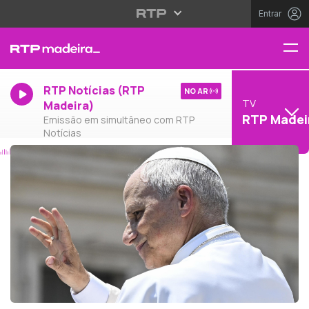
Entrar
RTP Notícias (RTP
NO AR
TV
Madeira)
RTP Madei
Emissão em simultâneo com RTP
Notícias