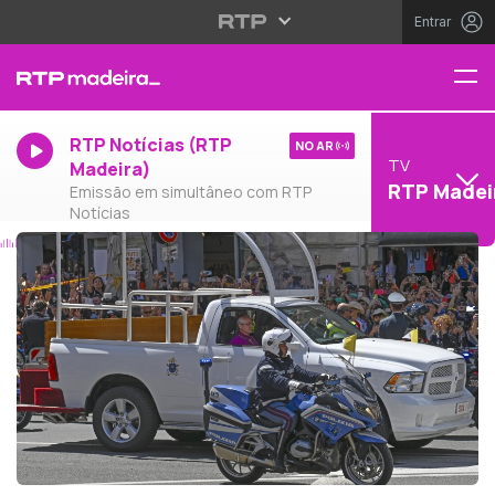
Entrar
RTP Notícias (RTP
NO AR
TV
Madeira)
RTP Madei
Emissão em simultâneo com RTP
Notícias