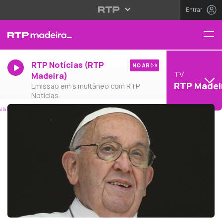
Entrar
RTP Notícias (RTP
NO AR
TV
Madeira)
RTP Madei
Emissão em simultâneo com RTP
Notícias