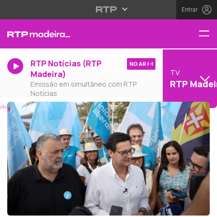
Entrar
RTP Notícias (RTP
NO AR
TV
Madeira)
RTP Madei
Emissão em simultâneo com RTP
Notícias