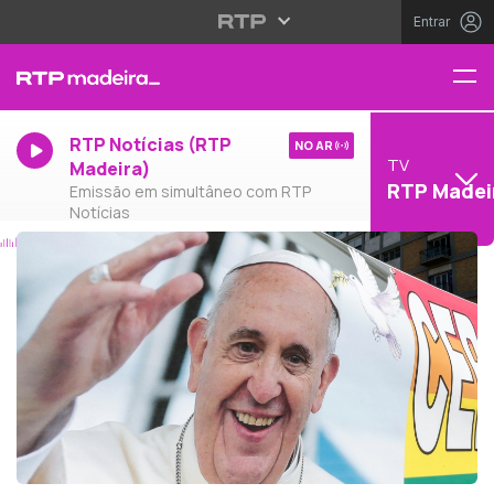
Entrar
RTP Notícias (RTP
NO AR
TV
Madeira)
RTP Madei
Emissão em simultâneo com RTP
Notícias