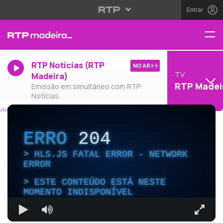
Entrar
RTP Notícias (RTP
NO AR
TV
Madeira)
RTP Madei
Emissão em simultâneo com RTP
Notícias
ERRO
204
HLS.JS FATAL ERROR - NETWORK
ERROR
ESTE CONTEÚDO ESTÁ NESTE
MOMENTO INDISPONÍVEL