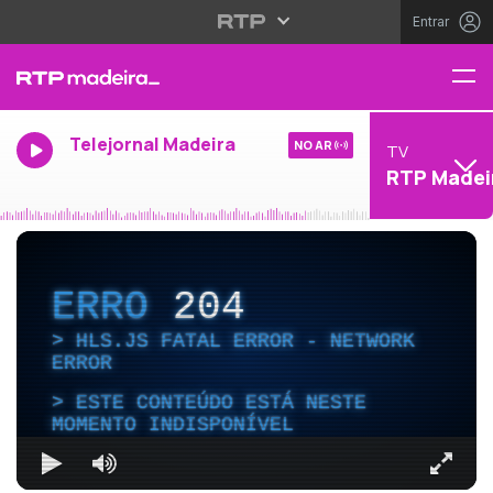
Entrar
Telejornal Madeira
NO AR
TV
RTP Madei
ERRO
204
HLS.JS FATAL ERROR - NETWORK
ERROR
ESTE CONTEÚDO ESTÁ NESTE
MOMENTO INDISPONÍVEL