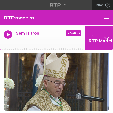
Entrar
Sem Filtros
NO AR
TV
RTP Madei