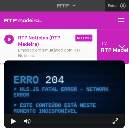
Entrar
RTP Notícias (RTP
NO AR
TV
Madeira)
RTP Madei
Emissão em simultâneo com RTP
Notícias
ERRO
204
HLS.JS FATAL ERROR - NETWORK
ERROR
ESTE CONTEÚDO ESTÁ NESTE
MOMENTO INDISPONÍVEL