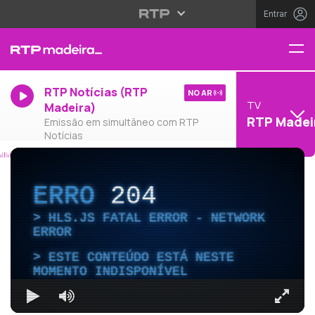
Entrar
RTP Notícias (RTP
NO AR
TV
Madeira)
RTP Madei
Emissão em simultâneo com RTP
Notícias
ERRO
204
HLS.JS FATAL ERROR - NETWORK
ERROR
ESTE CONTEÚDO ESTÁ NESTE
MOMENTO INDISPONÍVEL