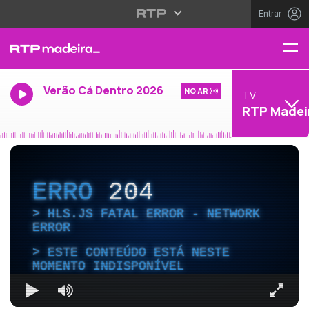
Entrar
Verão Cá Dentro 2026
NO AR
TV
RTP Madei
ERRO
204
HLS.JS FATAL ERROR - NETWORK
ERROR
ESTE CONTEÚDO ESTÁ NESTE
MOMENTO INDISPONÍVEL