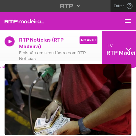
Entrar
RTP Notícias (RTP
NO AR
TV
Madeira)
RTP Madei
Emissão em simultâneo com RTP
Notícias