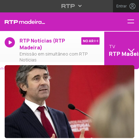
Entrar
RTP Notícias (RTP
NO AR
TV
Madeira)
RTP Madei
Emissão em simultâneo com RTP
Notícias