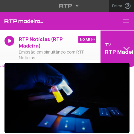
Entrar
RTP Notícias (RTP
NO AR
TV
Madeira)
RTP Madei
Emissão em simultâneo com RTP
Notícias