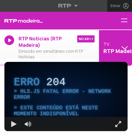
Entrar
RTP Notícias (RTP
NO AR
TV
Madeira)
RTP Madei
Emissão em simultâneo com RTP
Notícias
ERRO
204
HLS.JS FATAL ERROR - NETWORK
ERROR
ESTE CONTEÚDO ESTÁ NESTE
MOMENTO INDISPONÍVEL