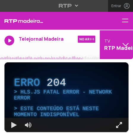
Entrar
Telejornal Madeira
NO AR
TV
RTP Madei
ERRO
204
HLS.JS FATAL ERROR - NETWORK
ERROR
ESTE CONTEÚDO ESTÁ NESTE
MOMENTO INDISPONÍVEL