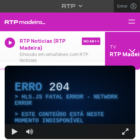
Entrar
RTP Notícias (RTP
NO AR
TV
Madeira)
RTP Madei
Emissão em simultâneo com RTP
Notícias
ERRO
204
HLS.JS FATAL ERROR - NETWORK
ERROR
ESTE CONTEÚDO ESTÁ NESTE
MOMENTO INDISPONÍVEL