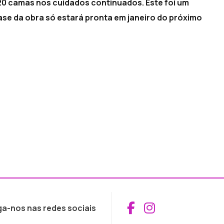
 20 camas nos cuidados continuados. Este foi um
ase da obra só estará pronta em janeiro do próximo
Aceder ao Fac
Aceder ao I
ga-nos nas redes sociais