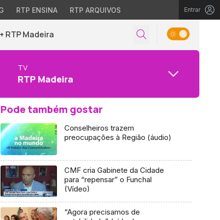
G
RTP ENSINA
RTP ARQUIVOS
Entrar
+ RTP Madeira
TV
RTP Madeira
Pode também gostar
Conselheiros trazem
preocupações à Região (áudio)
CMF cria Gabinete da Cidade
para “repensar” o Funchal
(Vídeo)
“Agora precisamos de