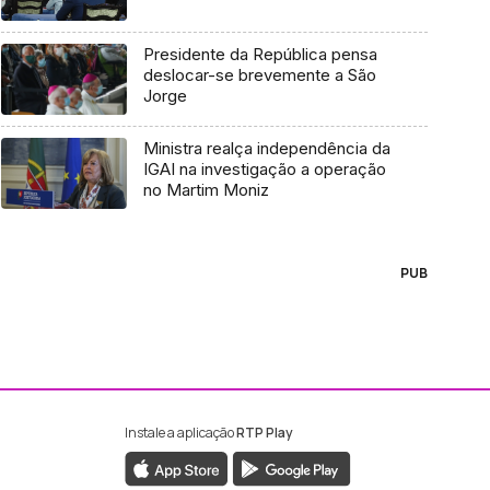
Presidente da República pensa
deslocar-se brevemente a São
Jorge
Ministra realça independência da
IGAI na investigação a operação
no Martim Moniz
PUB
Instale a aplicação
RTP Play
ebook da RTP Madeira
nstagram da RTP Madeira