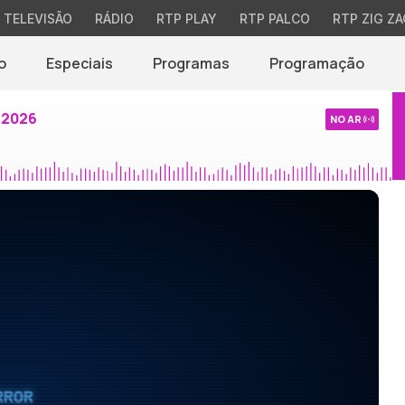
TELEVISÃO
RÁDIO
RTP PLAY
RTP PALCO
RTP ZIG ZA
o
Especiais
Programas
Programação
 2026
NO AR
RROR