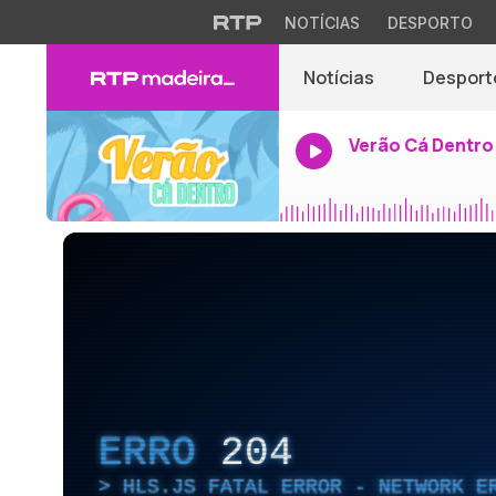
NOTÍCIAS
DESPORTO
Notícias
Desport
Verão Cá Dentro
ERRO
204
HLS.JS FATAL ERROR - NETWORK E