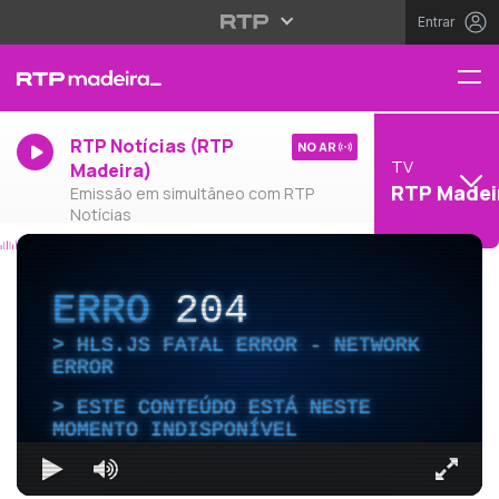
Entrar
RTP Notícias (RTP
NO AR
TV
Madeira)
RTP Madei
Emissão em simultâneo com RTP
Notícias
ERRO
204
HLS.JS FATAL ERROR - NETWORK
ERROR
ESTE CONTEÚDO ESTÁ NESTE
MOMENTO INDISPONÍVEL