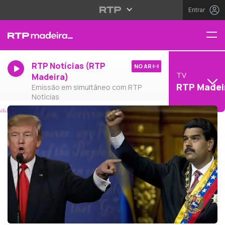
Entrar
RTP Notícias (RTP
NO AR
TV
Madeira)
RTP Madei
Emissão em simultâneo com RTP
Notícias