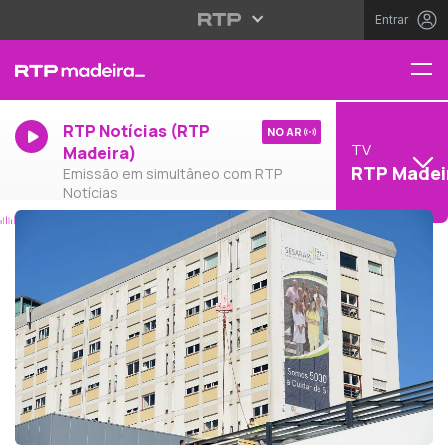
Entrar
RTP Notícias (RTP
NO AR
TV
Madeira)
RTP Madei
Emissão em simultâneo com RTP
Notícias