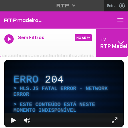
Entrar
Sem Filtros
NO AR
TV
RTP Madei
ERRO
204
HLS.JS FATAL ERROR - NETWORK
ERROR
ESTE CONTEÚDO ESTÁ NESTE
MOMENTO INDISPONÍVEL