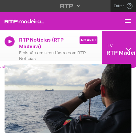
Entrar
RTP Notícias (RTP
NO AR
TV
Madeira)
RTP Madei
Emissão em simultâneo com RTP
Notícias