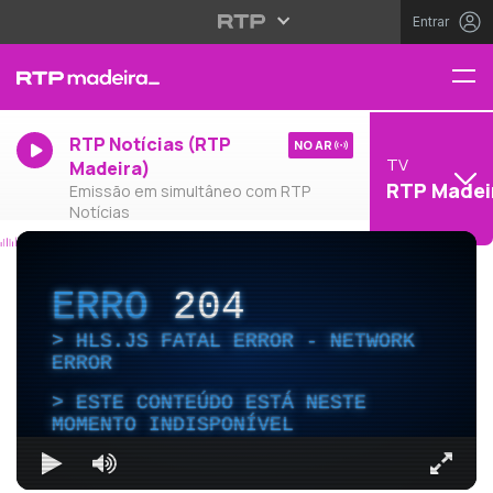
Entrar
RTP Notícias (RTP
NO AR
TV
Madeira)
RTP Madei
Emissão em simultâneo com RTP
Notícias
ERRO
204
HLS.JS FATAL ERROR - NETWORK
ERROR
ESTE CONTEÚDO ESTÁ NESTE
MOMENTO INDISPONÍVEL