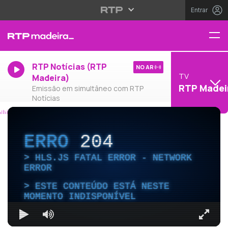
Entrar
RTP Notícias (RTP
NO AR
TV
Madeira)
RTP Madei
Emissão em simultâneo com RTP
Notícias
ERRO
204
HLS.JS FATAL ERROR - NETWORK
ERROR
ESTE CONTEÚDO ESTÁ NESTE
MOMENTO INDISPONÍVEL