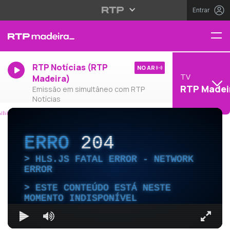
Entrar
RTP Notícias (RTP
NO AR
TV
Madeira)
RTP Madei
Emissão em simultâneo com RTP
Notícias
ERRO
204
HLS.JS FATAL ERROR - NETWORK
ERROR
ESTE CONTEÚDO ESTÁ NESTE
MOMENTO INDISPONÍVEL