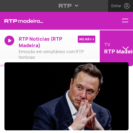
Entrar
RTP Notícias (RTP
NO AR
TV
Madeira)
RTP Madei
Emissão em simultâneo com RTP
Notícias