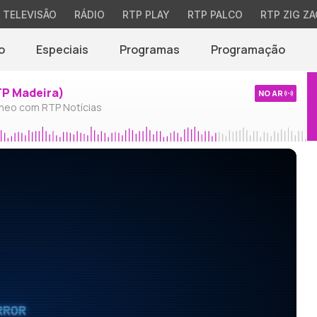
TELEVISÃO
RÁDIO
RTP PLAY
RTP PALCO
RTP ZIG ZA
o
Especiais
Programas
Programação
TP Madeira)
NO AR
neo com RTP Notícias
RROR