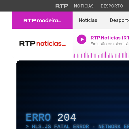
NOTÍCIAS
DESPORTO
Notícias
Desport
RTP Notícias (R
Emissão em simultâ
ERRO
204
HLS.JS FATAL ERROR - NETWORK E