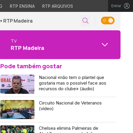
G
RTP ENSINA
RTP ARQUIVOS
Entrar
+ RTP Madeira
TV
RTP Madeira
Pode também gostar
Nacional «não tem o plantel que
gostaria mas o possível face aos
recursos do clube» (áudio)
Circuito Nacional de Veteranos
(vídeo)
Chelsea elimina Palmeiras de