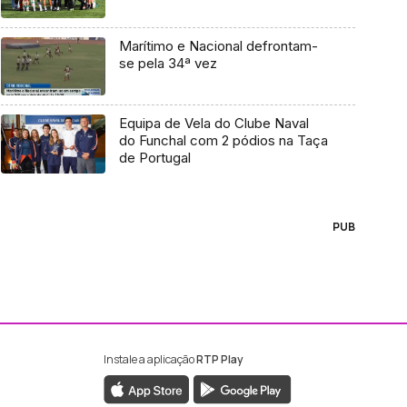
Marítimo e Nacional defrontam-
se pela 34ª vez
Equipa de Vela do Clube Naval
do Funchal com 2 pódios na Taça
de Portugal
PUB
Instale a aplicação
RTP Play
ebook da RTP Madeira
nstagram da RTP Madeira