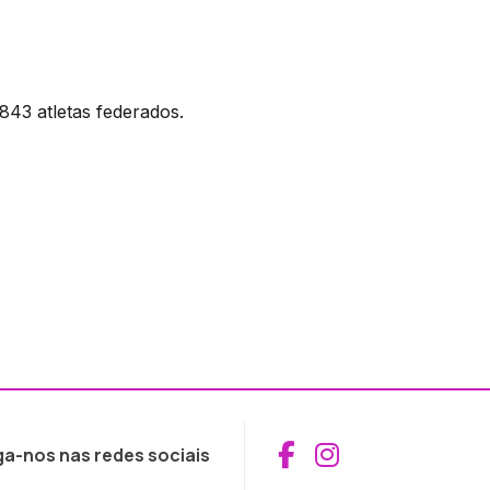
43 atletas federados.
Aceder ao Fac
Aceder ao I
ga-nos nas redes sociais